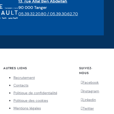
13, rue Allal Ben Abdellah
90 000 Tanger
05.39.32.20.80 / 05.39.30.62.70
AUTRES LIENS
SUIVEZ-
NOUS
Recrutement
Facebook
Contacts
Instagram
Politique de confidentialité
Linkedin
Politique des cookies
Mentions légales
Twitter