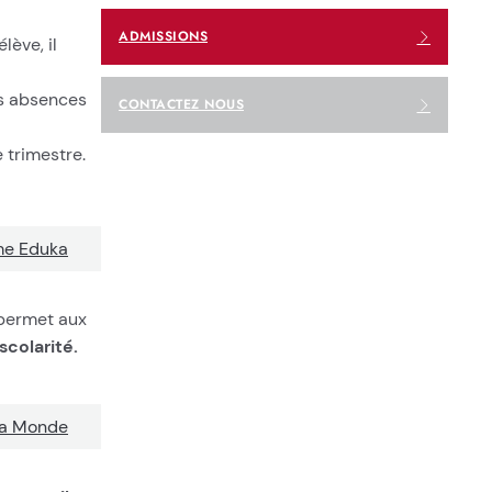
ADMISSIONS
lève, il
es absences
CONTACTEZ NOUS
 trimestre.
me Eduka
 permet aux
scolarité.
ra Monde