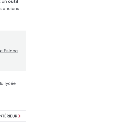
: un
outil
es anciens
te Esidoc
du lycée
NTÉRIEUR